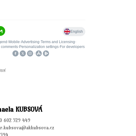
OVÁ
haela KUBSOVÁ
20 602 529 449
udr.kubsova@akkubsova.cz
 594