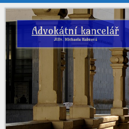
Advokátní kancelář
JUDr. Michaela Kubsová