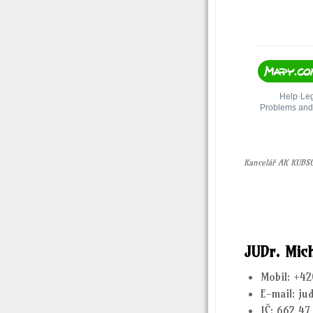
Kancelář AK KUBS
JUDr. Mic
Mobil: +4
E-mail: j
IČ: 662 47